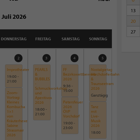
13
Juli 2026
20
27
DONNERSTAG
FREITAG
SAMSTAG
SONNTAG
2
3
4
5
Improtheater
PEARLS
FF
Nostalgietag
&
Bezirkswettbewerb
Vorchdorferbahn
19:00
-
BUBBLES
2026
&
21:00
-
Traunseetram
9:36
-
Schmuckworkshop
2026
15:00
Zoom-
und
Ganztägig
Vortrag:
Aperitivos
Kleines
Petersfeuer
2026
Kombucha
2026
Tanz
18:00
-
1×1
ÖVP
mit
21:00
von
Vorchdorf
Live-
Kräuterhexe
Musik
19:00
-
Sabine
2026
23:00
Strassmair
18:00
2026