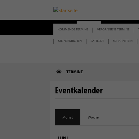
START
TERMINE
BERICHTE
KOMMENDE TERMINE
VERGANGENE TERMINE
STEINERKIRCHEN
SATTLEDT
SCHARNSTEIN
Direkt
TERMINE
zum
Inhalt
Eventkalender
Monat
Woche
JUNI