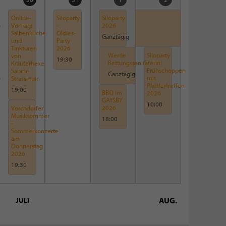
Online-
Siloparty
Siloparty
o
Vortrag:
-
2026
Salbenküche
Oldies-
Ganztägig
und
Party
Tinkturen
2026
Werde
Siloparty
von
19:30
RettungssanitäterIn!
-
Kräuterhexe
Frühschoppen
Sabine
Ganztägig
o
mit
Strassmair
Plattlertreffen
19:00
BBQ im
2026
GATSBY
10:00
2026
Vorchdorfer
Musiksommer
18:00
-
Sommerkonzerte
am
Donnerstag
2026
19:30
AUG.
JULI