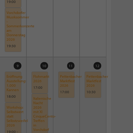
19:00
Vorchdorfer
Musiksommer
-
Sommerkonzerte
am
Donnerstag
2026
19:30
9
10
11
12
Eröffnung
Flohmarkt
Pettenbacher
Pettenbacher
Ausstellung:
2026
Marktfest
Marktfest
1.000
2026
2026
17:00
Kannen
17:00
10:30
18:00
Italienische
Nacht
Workshop:
2026
Selbstwert
mit XI
statt
CinqueCento-
Selbstzweifel
Treffen
2026
in
Vorchdorf
19:00
-