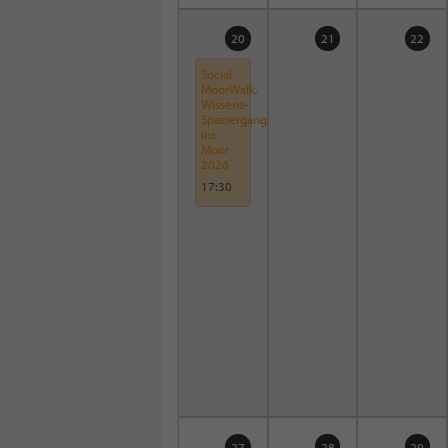
20
21
22
Social
MoorWalk,
Wissens-
Spaziergang
ins
Moor
2026
17:30
27
28
29