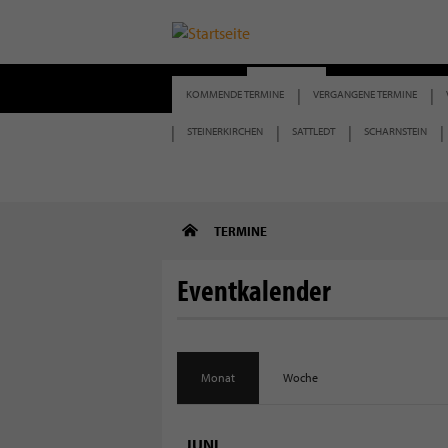
START
TERMINE
BERICHTE
KOMMENDE TERMINE
VERGANGENE TERMINE
STEINERKIRCHEN
SATTLEDT
SCHARNSTEIN
Direkt
TERMINE
zum
Inhalt
Eventkalender
Monat
Woche
JUNI