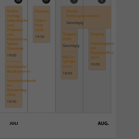
Online-
Siloparty
Werde
o
Vortrag:
-
RettungssanitäterIn!
Salbenküche
Oldies-
Ganztägig
und
Party
Tinkturen
2026
Siloparty
Siloparty
von
19:30
2026
-
Kräuterhexe
Frühschoppen
Sabine
Ganztägig
o
mit
Strassmair
Plattlertreffen
19:00
BBQ im
2026
GATSBY
10:00
2026
Vorchdorfer
Musiksommer
18:00
-
Sommerkonzerte
am
Donnerstag
2026
19:30
AUG.
JULI