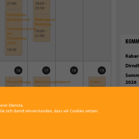
21:00
18:00
-
23:59
Vorchdorfer
Musiksommer
Makerspace-
-
Workshop
Sommerkonzerte
19:00
-
am
21:00
Donnerstag
KOMM
2026
19:30
Kabare
Dirndl
16
17
18
19
Somme
2026
Neueröffnung
Märchenerzählabend
Public
nach
mit Live
Viewing
Umbau
Musik
WM
Aperi
2026
in der
Finale
2026
Villa
2026
Ganztägig
erer Dienste.
Rosental
21:00
Pfarr
2026
ie sich damit einverstanden, dass wir Cookies setzen.
GEMMA
2026
18:30
-
TANZ'N
21:00
- mit
dem
Duo
SOLONG