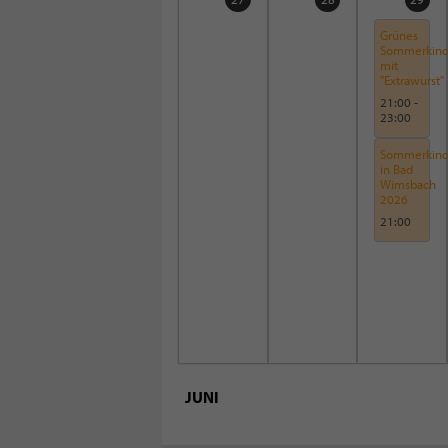
Grünes
Sommerkin
mit
"Extrawurst"
21:00
-
23:00
Sommerkin
in Bad
Wimsbach
2026
21:00
JUNI