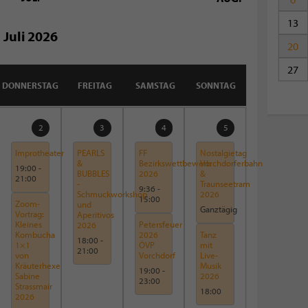
13
Juli 2026
20
27
DONNERSTAG
FREITAG
SAMSTAG
SONNTAG
2
3
4
5
Improtheater
PEARLS
FF
Nostalgietag
&
Bezirkswettbewerb
Vorchdorferbahn
19:00
-
BUBBLES
2026
&
21:00
-
Traunseetram
9:36
-
Schmuckworkshop
2026
15:00
Zoom-
und
Ganztägig
Vortrag:
Aperitivos
Kleines
Petersfeuer
2026
Kombucha
2026
Tanz
18:00
-
1×1
ÖVP
mit
21:00
von
Vorchdorf
Live-
Kräuterhexe
Musik
19:00
-
Sabine
2026
23:00
Strassmair
18:00
2026