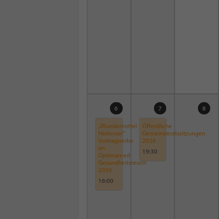
6
7
8
„Wundermittel
Öffentliche
Heilmoor“
Gemeinderatssitzungen
Vortragsreihe
2026
im
19:30
Optimamed
Gesundheitsresort
2026
16:00