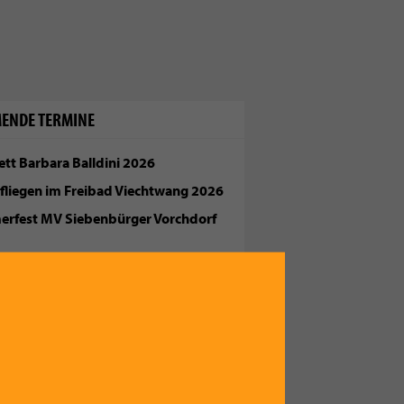
ENDE TERMINE
tt Barbara Balldini 2026
fliegen im Freibad Viechtwang 2026
rfest MV Siebenbürger Vorchdorf
tivo GARDEN - Afterwork Edition
fest in Bad Wimsbach-Neydharting
Zum Kalender