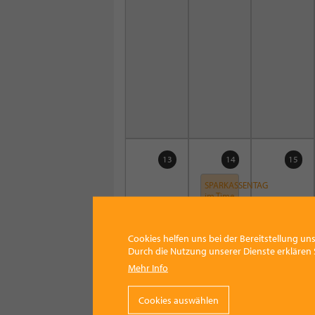
13
14
15
SPARKASSENTAG
im Time
Out
Familien-
und
Cookies helfen uns bei der Bereitstellung uns
Freizeitpark
2026
Durch die Nutzung unserer Dienste erklären S
9:00
-
Mehr Info
16:00
Cookies auswählen