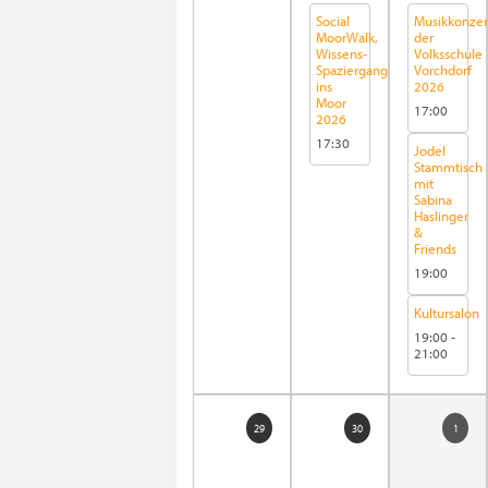
Social
Musikkonzer
MoorWalk,
der
Wissens-
Volksschule
Spaziergang
Vorchdorf
ins
2026
Moor
17:00
2026
17:30
Jodel
Stammtisch
mit
Sabina
Haslinger
&
Friends
19:00
Kultursalon
19:00
-
21:00
29
30
1