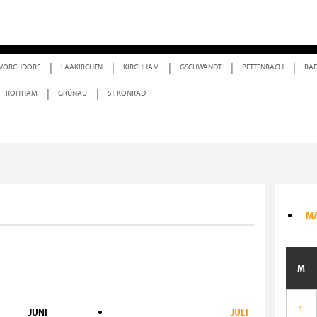
E-PAPER TIPP
WERBERING
FIRMEN
VEREINE
MITTAG
VORCHDORF
LAAKIRCHEN
KIRCHHAM
GSCHWANDT
PETTENBACH
BAD
ROITHAM
GRÜNAU
ST. KONRAD
MA
M
1
JUNI
JULI