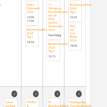
t
Fairer
11.
Bezirksmusikfest
Flohmarkt
Almtalcup
2026
2026
Kleinfeldturnier
Tag 3
des SV
10:00
-
10:30
Wolf
17:00
System
Tanz
Scharnstein
Bezirksmusikfest
mit
2026
2026
Live-
Ganztägig
Tag 1
Musik
2026
18:30
Bezirksmusikfest
18:00
2026
Tag 2
15:15
2
3
4
5
Zoom-
PEARLS
FF
Nostalgietag
Vortrag:
&
Bezirkswettbewerb
Vorchdorferbahn