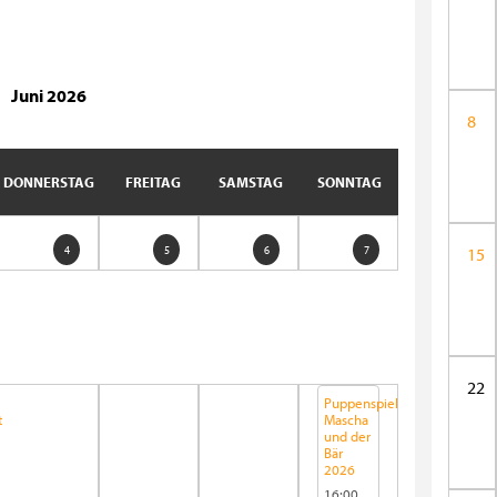
Juni 2026
8
DONNERSTAG
FREITAG
SAMSTAG
SONNTAG
4
5
6
7
15
22
Puppenspiel
t
Mascha
und der
Bär
2026
16:00