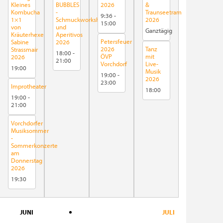
Kleines
BUBBLES
2026
&
Kombucha
-
Traunseetram
9:36
-
1×1
Schmuckworkshop
2026
15:00
von
und
Ganztägig
Kräuterhexe
Aperitivos
Petersfeuer
Sabine
2026
2026
Tanz
Strassmair
18:00
-
ÖVP
mit
2026
21:00
Vorchdorf
Live-
19:00
Musik
19:00
-
2026
23:00
Improtheater
18:00
19:00
-
21:00
Vorchdorfer
Musiksommer
-
Sommerkonzerte
am
Donnerstag
2026
19:30
JUNI
JULI