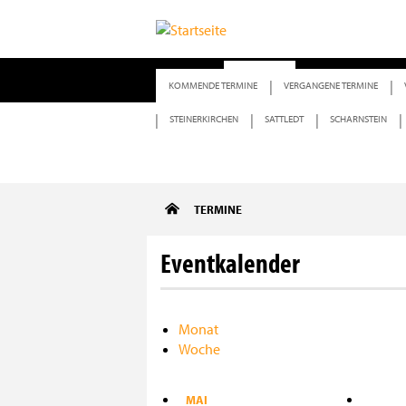
START
TERMINE
BERICHTE
KOMMENDE TERMINE
VERGANGENE TERMINE
STEINERKIRCHEN
SATTLEDT
SCHARNSTEIN
Direkt
TERMINE
zum
Inhalt
Eventkalender
Monat
Woche
MAI