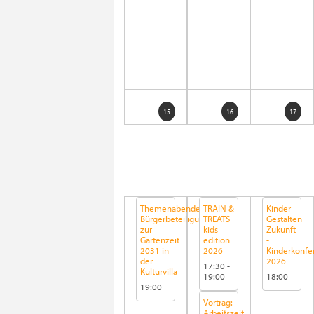
15
16
17
Themenabende:
TRAIN &
Kinder
Bürgerbeteiligung
TREATS
Gestalten
zur
kids
Zukunft
Gartenzeit
edition
-
2031 in
2026
Kinderkonfe
der
2026
17:30
-
Kulturvilla
19:00
18:00
19:00
Vortrag:
Arbeitszeit