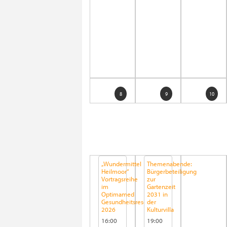
8
9
10
„Wundermittel
Themenabende:
Heilmoor“
Bürgerbeteiligung
Vortragsreihe
zur
im
Gartenzeit
Optimamed
2031 in
Gesundheitsresort
der
2026
Kulturvilla
16:00
19:00