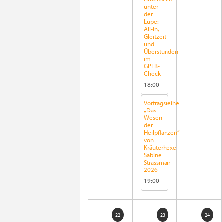
unter
der
Lupe:
All-In,
Gleitzeit
und
Überstunden
im
GPLB-
Check
18:00
Vortragsreihe
„Das
Wesen
der
Heilpflanzen“
von
Kräuterhexe
Sabine
Strassmair
2026
19:00
22
23
24