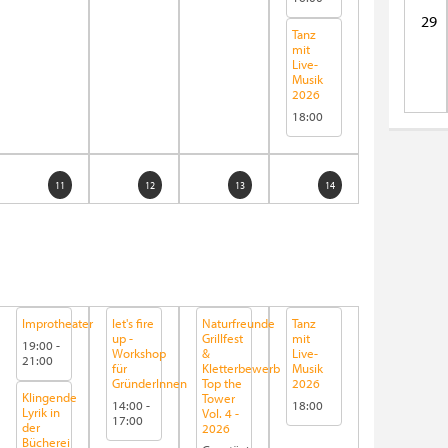
29
Tanz
mit
Live-
Musik
2026
18:00
11
12
13
14
Improtheater
let's fire
Naturfreunde
Tanz
up -
Grillfest
mit
19:00
-
Workshop
&
Live-
21:00
für
Kletterbewerb
Musik
GründerInnen
Top the
2026
Klingende
Tower
14:00
-
18:00
Lyrik in
Vol. 4 -
17:00
der
2026
Bücherei