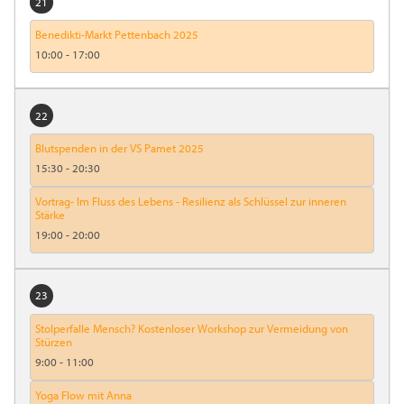
21
Benedikti-Markt Pettenbach 2025
10:00
-
17:00
22
Blutspenden in der VS Pamet 2025
15:30
-
20:30
Vortrag- Im Fluss des Lebens - Resilienz als Schlüssel zur inneren
Stärke
19:00
-
20:00
23
Stolperfalle Mensch? Kostenloser Workshop zur Vermeidung von
Stürzen
9:00
-
11:00
Yoga Flow mit Anna