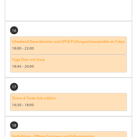
16
Infoabend Dauerbrenner und GPLB-Prüfungsschwerpunkte im Fokus
18:00
-
22:00
Yoga Flow mit Anna
18:45
-
20:00
17
Tennis & Treats kids edition
16:30
-
18:00
18
Fortbildung - Offene Gruppen- und Fallsupervision