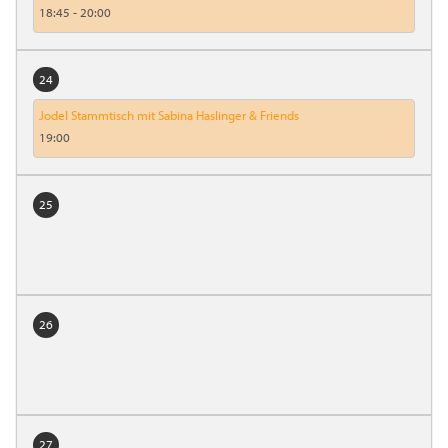
18:45
-
20:00
24
Jodel Stammtisch mit Sabina Haslinger & Friends
19:00
25
26
27