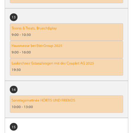
13
Tennis & Treats, Brunch&play
9:00
-
10:30
Hausmesse bei Etzi-Group 2025
9:00
-
16:00
Laakirchner Gstanzlsingen mit der Couplet AG 2025
19:30
14
Sonntagsmatinée HÖRTIS UND FRIENDS
10:00
-
13:00
15