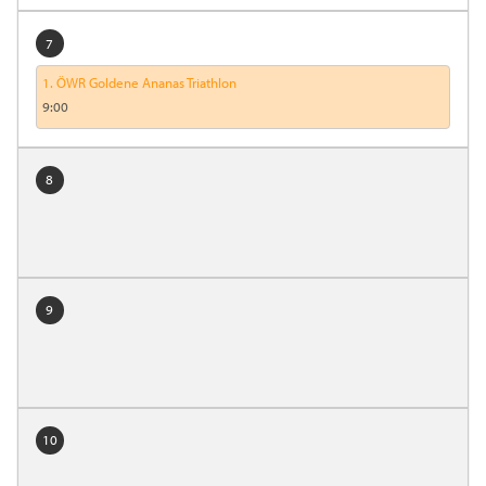
7
1. ÖWR Goldene Ananas Triathlon
9:00
8
9
10