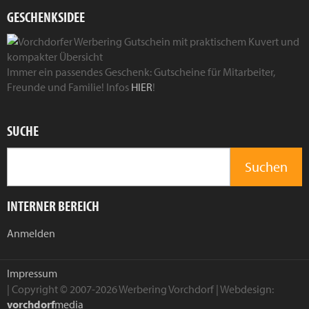
GESCHENKSIDEE
Immer ein passendes Geschenk: Gutscheine für Mitarbeiter,
Freunde und Familie! Infos
HIER
!
SUCHE
INTERNER BEREICH
Anmelden
Impressum
| Copyright © 2007-2026 Werbering Vorchdorf | Webdesign:
vorchdorf
media