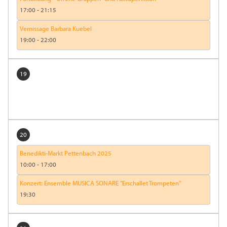
17:00
-
21:15
Vernissage Barbara Kuebel
19:00
-
22:00
19
20
Benedikti-Markt Pettenbach 2025
10:00
-
17:00
Konzert: Ensemble MUSICA SONARE "Erschallet Trompeten"
19:30