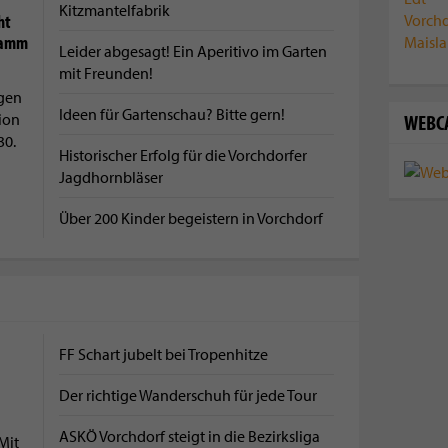
Kitzmantelfabrik
ht
ramm
Leider abgesagt! Ein Aperitivo im Garten
mit Freunden!
gen
Ideen für Gartenschau? Bitte gern!
WEBC
tion
30.
Historischer Erfolg für die Vorchdorfer
Jagdhornbläser
Über 200 Kinder begeistern in Vorchdorf
FF Schart jubelt bei Tropenhitze
Der richtige Wanderschuh für jede Tour
ASKÖ Vorchdorf steigt in die Bezirksliga
Mit