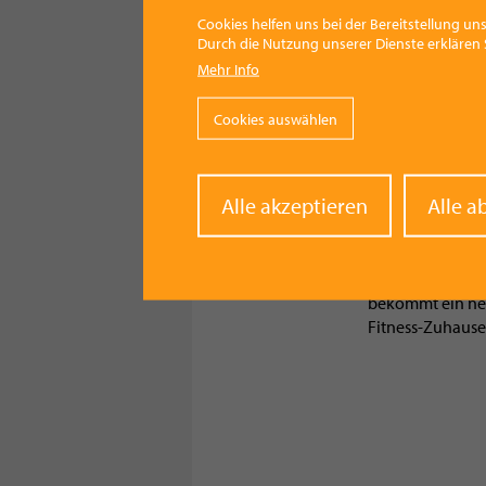
Cookies helfen uns bei der Bereitstellung uns
Durch die Nutzung unserer Dienste erklären S
Mehr Info
Cookies auswählen
WIRTSCHAFT NEWS
05.08.2026 - 21:14
Withd
Alle akzeptieren
Alle a
MYGYM PRIME öff
conse
im September!
Eberstalzell
bekommt ein ne
Fitness-Zuhause