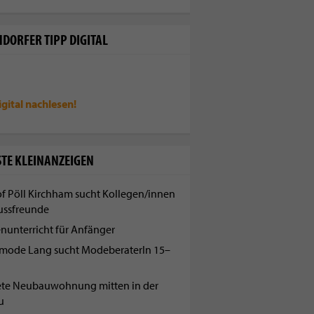
DORFER TIPP DIGITAL
igital
nachlesen!
TE KLEINANZEIGEN
f Pöll Kirchham sucht Kollegen/innen
ussfreunde
enunterricht für Anfänger
mode Lang sucht ModeberaterIn 15–
ete Neubauwohnung mitten in der
u