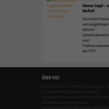
Hannes Sappl – e
Nachruf
Vorchdorf trauer
um langjährige
aktiven
Gemeindevertre
und
Fraktionsobma
der FPÖ
ÜBER UNS
Das Ziel des Vorchdorfer Werberings ist, d
wirtschaftliche Stärkung der Region
Vorchdorf. Wir wollen die Attraktivität der
Marktgemeinde Vorchdorf als
Wirtschaftsfaktor in der Region fördern u