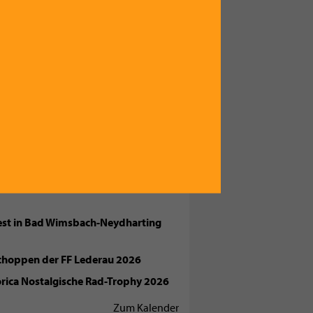
ENDE TERMINE
rfest MV Siebenbürger Vorchdorf
tivo GARDEN - Afterwork Edition
fest in Bad Wimsbach-Neydharting
choppen der FF Lederau 2026
orica Nostalgische Rad-Trophy 2026
Zum Kalender