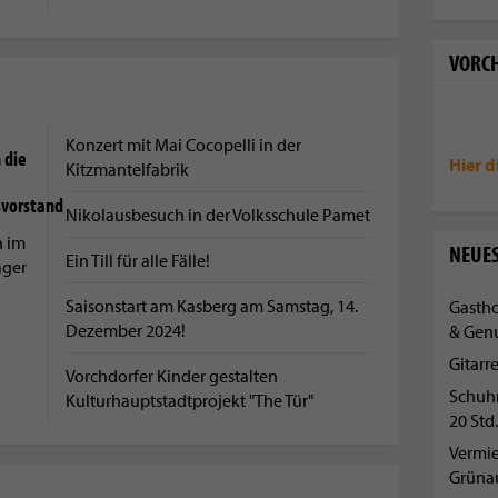
VORCH
Konzert mit Mai Cocopelli in der
 die
Hier d
Kitzmantelfabrik
svorstand
Nikolausbesuch in der Volksschule Pamet
n im
NEUES
Ein Till für alle Fälle!
ager
Saisonstart am Kasberg am Samstag, 14.
Gastho
Dezember 2024!
& Gen
Gitarr
Vorchdorfer Kinder gestalten
Schuh
Kulturhauptstadtprojekt "The Tür"
20 Std.
Vermi
Grüna