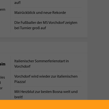
auf!
ern
Mairückblick und neue Rekorde
Die Fußballer der MS Vorchdorf zeigten
bei Turnier groß auf
Italienischer Sommerferienstart in
beim
Vorchdorf
Vorchdorf wird wieder zur italienischen
les
Piazza!
d
or
Mit Herzblut zur besten Bosna weit und
breit!
Natur, Tradition und Genuss am Traunsee