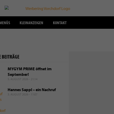
SMENÜS
KLEINANZEIGEN
KONTAKT
E BEITRÄGE
6 - 11:07
appl – ein Nachruf
MYGYM PRIME öffnet im
September!
trauert um langjährigen aktiven Gemeindevertreter und Fraktions
5. AUGUST 2026 - 21:14
Hannes Sappl – ein Nachruf
3. AUGUST 2026 - 11:07