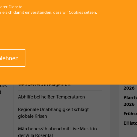
ab sofort mit Jo's Restaurant
erer Dienste.
ie sich damit einverstanden, dass wir Cookies setzen.
Wintersaison am Hochberghaus startet
KOMM
raw
blehnen
Neuer Verkaufsraum und erster
net
nt
Blumenautomat
Somme
2026
Vorchdorfer siegten bei Robotic-
Aperi
Wettbewerb in Klagenfurt
ues
2026
!
Abhilfe bei heißen Temperaturen
Pfarr
2026
Regionale Unabhängigkeit schlägt
Frühs
globale Krisen
L'Hist
Märchenerzählabend mit Live Musik in
der Villa Rosental