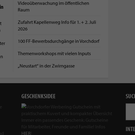
Videoüberwachung im öffentlichen
in
Raum
Zufahrt Kapellenweg Info für 1. + 2. Juli
t
2026
n
100 FF-Bewerbsdurchgänge in Vorchdorf
ter
Themenworkshops mit vielen Inputs
nn
„Neustart“ in der Zwirngasse
GESCHENKSIDEE
SUC
ie
Immer ein passendes Geschenk: Gutscheine
für Mitarbeiter, Freunde und Familie! Infos
INT
nd
HIER
!