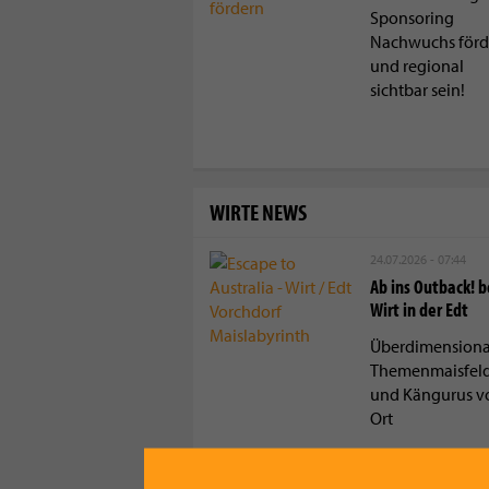
Sponsoring
Nachwuchs förd
und regional
sichtbar sein!
WIRTE NEWS
24.07.2026 - 07:44
Ab ins Outback! 
Wirt in der Edt
Überdimensiona
Themenmaisfel
und Kängurus v
Ort