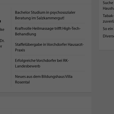
Suche 
Haush
Bachelor Studium in psychosozialer
Tabak-
Beratung im Salzkammergut!
a
zuverl
Kraftvolle Heilmassage trifft High-Tech-
So ein
cke
Behandlung
d
Divers
Dr.
Staffelübergabe in Vorchdorfer Hausarzt-
r
Praxis
Erfolgreiche Vorchdorfer bei RK-
Landesbewerb
Neues aus dem Bildungshaus Villa
Rosental