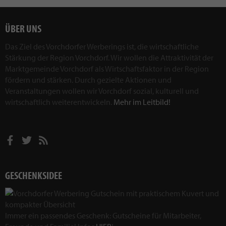
ÜBER UNS
Das Ziel des Vorchdorfer Werberings ist, die wirtschaftliche
Stärkung der Region Vorchdorf. Wir wollen die Attraktivität der
Marktgemeinde Vorchdorf als Wirtschaftsfaktor in der Region
fördern und stärken. Durch gezielte Aktionen und
Veranstaltungen wollen wir Vorchdorf sozial, kulturell und
wirtschaftlich weiterentwickeln.
Mehr im Leitbild!
GESCHENKSIDEE
Immer ein passendes Geschenk: Gutscheine für Mitarbeiter,