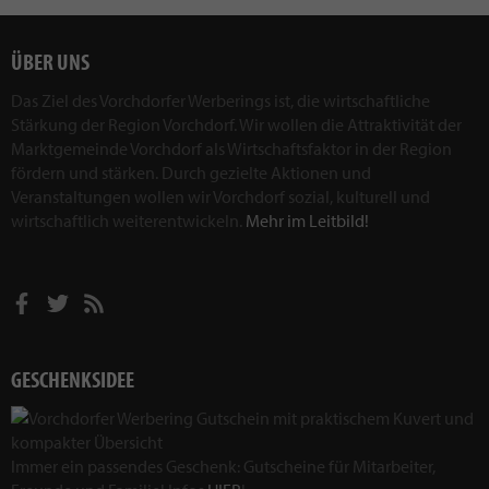
ÜBER UNS
Das Ziel des Vorchdorfer Werberings ist, die wirtschaftliche
Stärkung der Region Vorchdorf. Wir wollen die Attraktivität der
Marktgemeinde Vorchdorf als Wirtschaftsfaktor in der Region
fördern und stärken. Durch gezielte Aktionen und
Veranstaltungen wollen wir Vorchdorf sozial, kulturell und
wirtschaftlich weiterentwickeln.
Mehr im Leitbild!
GESCHENKSIDEE
Immer ein passendes Geschenk: Gutscheine für Mitarbeiter,