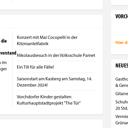
VORCH
Konzert mit Mai Cocopelli in der
 die
Hier d
Kitzmantelfabrik
svorstand
Nikolausbesuch in der Volksschule Pamet
n im
NEUES
Ein Till für alle Fälle!
ager
Saisonstart am Kasberg am Samstag, 14.
Gastho
Dezember 2024!
& Gen
Gitarr
Vorchdorfer Kinder gestalten
Schuh
Kulturhauptstadtprojekt "The Tür"
20 Std.
Vermi
Grüna