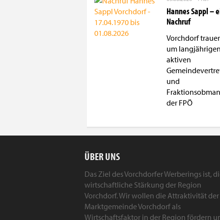
Hannes Sappl – e
Nachruf
Vorchdorf trauer
um langjährige
aktiven
Gemeindevertre
und
Fraktionsobma
der FPÖ
ÜBER UNS
Das Ziel des Vorchdorfer Werberings ist, d
wirtschaftliche Stärkung der Region
Vorchdorf. Wir wollen die Attraktivität der
Marktgemeinde Vorchdorf als
Wirtschaftsfaktor in der Region fördern u