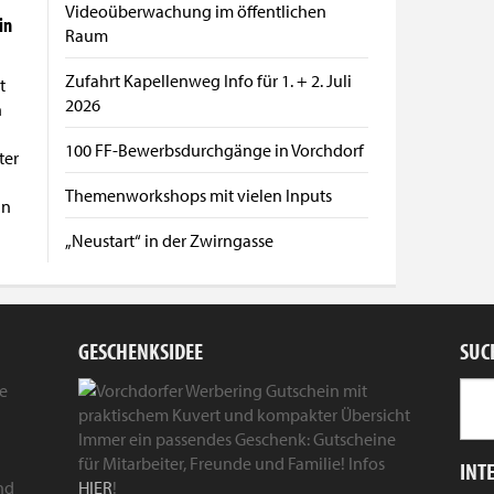
Videoüberwachung im öffentlichen
in
Raum
Zufahrt Kapellenweg Info für 1. + 2. Juli
t
2026
n
100 FF-Bewerbsdurchgänge in Vorchdorf
ter
Themenworkshops mit vielen Inputs
nn
„Neustart“ in der Zwirngasse
GESCHENKSIDEE
SUC
ie
Immer ein passendes Geschenk: Gutscheine
für Mitarbeiter, Freunde und Familie! Infos
INT
nd
HIER
!