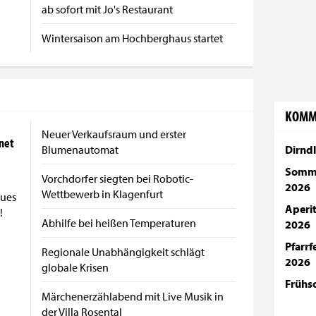
ab sofort mit Jo's Restaurant
Wintersaison am Hochberghaus startet
KOMM
Neuer Verkaufsraum und erster
net
Blumenautomat
Dirndl
Somme
Vorchdorfer siegten bei Robotic-
2026
Wettbewerb in Klagenfurt
ues
Aperi
!
Abhilfe bei heißen Temperaturen
2026
Pfarr
Regionale Unabhängigkeit schlägt
2026
globale Krisen
Frühs
Märchenerzählabend mit Live Musik in
der Villa Rosental