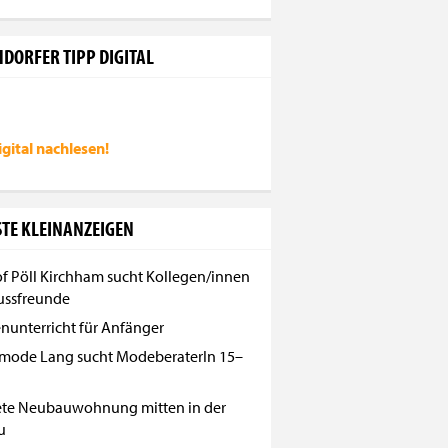
DORFER TIPP DIGITAL
igital
nachlesen!
TE KLEINANZEIGEN
f Pöll Kirchham sucht Kollegen/innen
ussfreunde
enunterricht für Anfänger
mode Lang sucht ModeberaterIn 15–
ete Neubauwohnung mitten in der
u