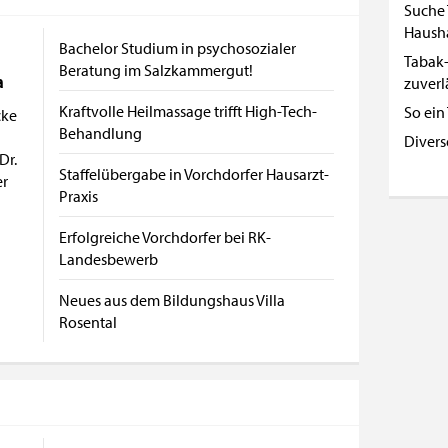
Suche 
Haush
Bachelor Studium in psychosozialer
Tabak-
Beratung im Salzkammergut!
a
zuverl
Kraftvolle Heilmassage trifft High-Tech-
So ein
cke
Behandlung
d
Divers
Dr.
Staffelübergabe in Vorchdorfer Hausarzt-
r
Praxis
Erfolgreiche Vorchdorfer bei RK-
Landesbewerb
Neues aus dem Bildungshaus Villa
Rosental