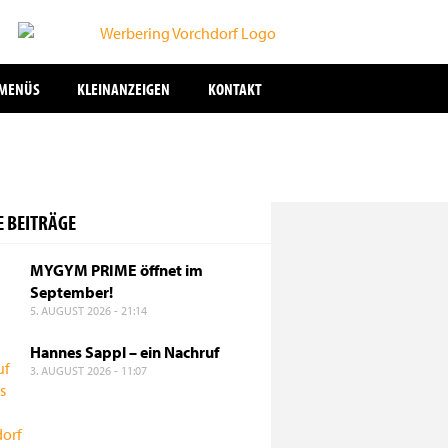
SMENÜS
KLEINANZEIGEN
KONTAKT
E BEITRÄGE
6 - 11:07
appl – ein Nachruf
MYGYM PRIME öffnet im
September!
trauert um langjährigen aktiven Gemeindevertreter und Fraktions
5. AUGUST 2026 - 21:14
Hannes Sappl – ein Nachruf
3. AUGUST 2026 - 11:07