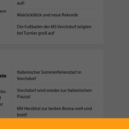
auf!
ern
Mairückblick und neue Rekorde
Die Fußballer der MS Vorchdorf zeigten
bei Turnier groß auf
Italienischer Sommerferienstart in
beim
Vorchdorf
Vorchdorf wird wieder zur italienischen
les
Piazza!
d
or
Mit Herzblut zur besten Bosna weit und
breit!
Natur, Tradition und Genuss am Traunsee