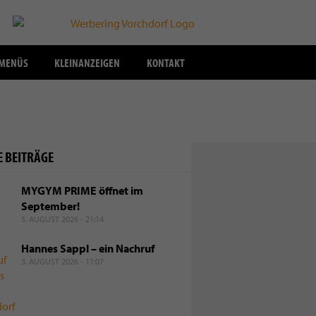
SMENÜS
KLEINANZEIGEN
KONTAKT
E BEITRÄGE
6 - 11:07
appl – ein Nachruf
MYGYM PRIME öffnet im
September!
trauert um langjährigen aktiven Gemeindevertreter und Fraktions
5. AUGUST 2026 - 21:14
Hannes Sappl – ein Nachruf
3. AUGUST 2026 - 11:07