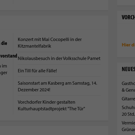
VORCH
Konzert mit Mai Cocopelli in der
 die
Hier d
Kitzmantelfabrik
svorstand
Nikolausbesuch in der Volksschule Pamet
n im
NEUES
Ein Till für alle Fälle!
ager
Saisonstart am Kasberg am Samstag, 14.
Gastho
Dezember 2024!
& Gen
Gitarr
Vorchdorfer Kinder gestalten
Schuh
Kulturhauptstadtprojekt "The Tür"
20 Std.
Vermi
Grüna