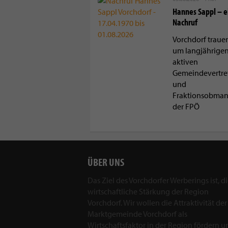
Hannes Sappl – e
Nachruf
Vorchdorf trauer
um langjährige
aktiven
Gemeindevertre
und
Fraktionsobma
der FPÖ
ÜBER UNS
Das Ziel des Vorchdorfer Werberings ist, d
wirtschaftliche Stärkung der Region
Vorchdorf. Wir wollen die Attraktivität der
Marktgemeinde Vorchdorf als
Wirtschaftsfaktor in der Region fördern u