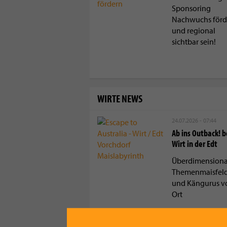
Sponsoring
Nachwuchs förd
und regional
sichtbar sein!
WIRTE NEWS
24.07.2026 - 07:44
Ab ins Outback! 
Wirt in der Edt
Überdimensiona
Themenmaisfel
und Kängurus v
Ort