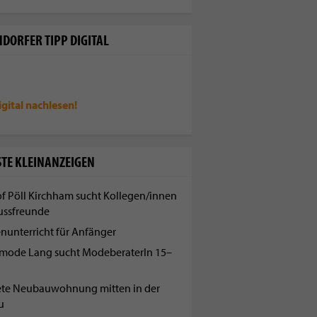
DORFER TIPP DIGITAL
igital
nachlesen!
TE KLEINANZEIGEN
f Pöll Kirchham sucht Kollegen/innen
ussfreunde
enunterricht für Anfänger
mode Lang sucht ModeberaterIn 15–
ete Neubauwohnung mitten in der
u