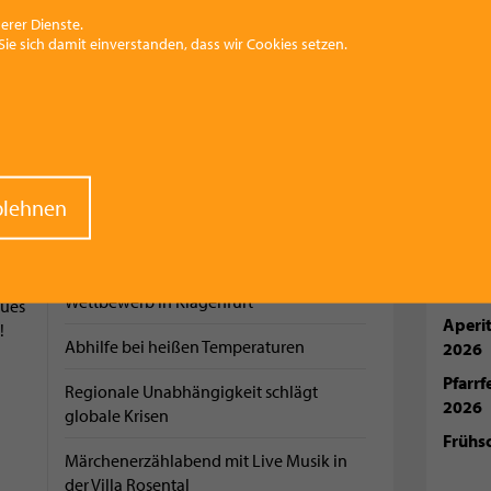
ab sofort mit Jo's Restaurant
erer Dienste.
ie sich damit einverstanden, dass wir Cookies setzen.
Wintersaison am Hochberghaus startet
KOMM
raw
blehnen
Neuer Verkaufsraum und erster
net
nt
Blumenautomat
Dirndl
Somme
Vorchdorfer siegten bei Robotic-
2026
Wettbewerb in Klagenfurt
ues
Aperi
!
Abhilfe bei heißen Temperaturen
2026
Pfarr
Regionale Unabhängigkeit schlägt
2026
globale Krisen
Frühs
Märchenerzählabend mit Live Musik in
der Villa Rosental