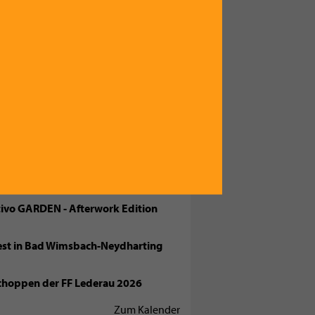
ENDE TERMINE
fliegen im Freibad Viechtwang 2026
rfest MV Siebenbürger Vorchdorf
tivo GARDEN - Afterwork Edition
fest in Bad Wimsbach-Neydharting
choppen der FF Lederau 2026
Zum Kalender