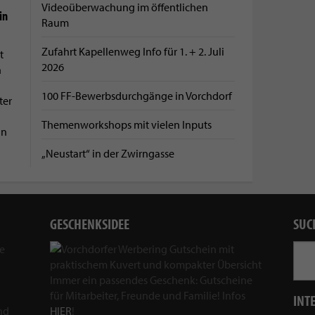
Videoüberwachung im öffentlichen
in
Raum
Zufahrt Kapellenweg Info für 1. + 2. Juli
t
2026
n
100 FF-Bewerbsdurchgänge in Vorchdorf
ter
Themenworkshops mit vielen Inputs
nn
„Neustart“ in der Zwirngasse
GESCHENKSIDEE
SUC
ie
Immer ein passendes Geschenk: Gutscheine
für Mitarbeiter, Freunde und Familie! Infos
INT
nd
HIER
!