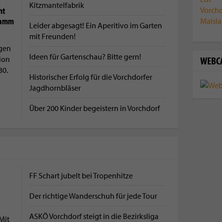
Kitzmantelfabrik
ht
ramm
Leider abgesagt! Ein Aperitivo im Garten
mit Freunden!
gen
Ideen für Gartenschau? Bitte gern!
WEBC
tion
30.
Historischer Erfolg für die Vorchdorfer
Jagdhornbläser
Über 200 Kinder begeistern in Vorchdorf
FF Schart jubelt bei Tropenhitze
Der richtige Wanderschuh für jede Tour
ASKÖ Vorchdorf steigt in die Bezirksliga
Mit