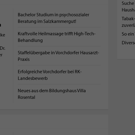
Suche 
Haush
Bachelor Studium in psychosozialer
Tabak-
Beratung im Salzkammergut!
a
zuverl
Kraftvolle Heilmassage trifft High-Tech-
So ein
cke
Behandlung
d
Divers
Dr.
Staffelübergabe in Vorchdorfer Hausarzt-
r
Praxis
Erfolgreiche Vorchdorfer bei RK-
Landesbewerb
Neues aus dem Bildungshaus Villa
Rosental