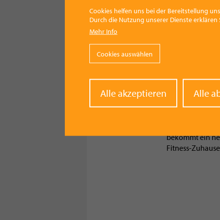
Cookies helfen uns bei der Bereitstellung uns
Durch die Nutzung unserer Dienste erklären S
Mehr Info
Cookies auswählen
WIRTSCHAFT NEWS
05.08.2026 - 21:14
Withd
Alle akzeptieren
Alle a
MYGYM PRIME öff
conse
im September!
Eberstalzell
bekommt ein ne
Fitness-Zuhause