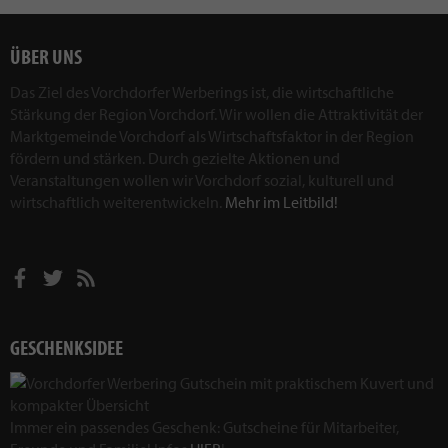
ÜBER UNS
Das Ziel des Vorchdorfer Werberings ist, die wirtschaftliche
Stärkung der Region Vorchdorf. Wir wollen die Attraktivität der
Marktgemeinde Vorchdorf als Wirtschaftsfaktor in der Region
fördern und stärken. Durch gezielte Aktionen und
Veranstaltungen wollen wir Vorchdorf sozial, kulturell und
wirtschaftlich weiterentwickeln.
Mehr im Leitbild!
GESCHENKSIDEE
Immer ein passendes Geschenk: Gutscheine für Mitarbeiter,